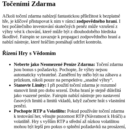
Točeními Zdarma
Ačkoli točení zdarma nabízejí fantastickou příležitost k bezplatné
hře, je klíčové přistupovat k nim v rámci
zodpovědného hraní
. I
bez počátečního investování skutečných peněz může vzrušení z
výhry vést k chování, které může být z dlouhodobého hlediska
škodlivé. Fairspin se zavazuje k propagaci zodpovědného hraní a
nabízí nástroje, které hráčům pomáhají udržet kontrolu.
Řízení Hry s Vědomím
Neberte jako Neomezené Peníze Zdarma:
Točení zdarma
jsou bonus s požadavky. Pochopte, že výhry nejsou
automaticky vybratelné. Zaměření by mělo být na zábavu a
průzkum, nikoli pouze na perspektivu „snadné výhry“.
Stanovte Limity:
I při použití točení zdarma je rozumné
stanovit limit pro dobu sezení. Doba hraní je stejně důležitá
jako vsazené peníze. Fairspin nabízí nástroje pro nastavení
časových limitů a limitů vkladů, když začnete hrát s vlastními
penězi.
Pochopte RTP a Volatilitu:
Pokud používáte točení zdarma
k testování her, věnujte pozornost RTP (Návratnost k Hráči) a
volatilitě. Hry s vyšším RTP a střední až nízkou volatilitou
mohou být lepší pro pokus o splnění požadavků na prosázení,