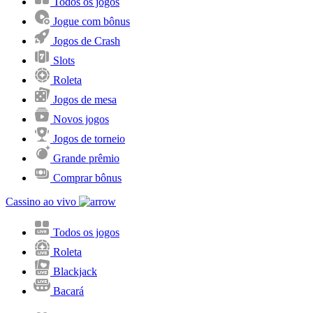
Todos os jogos
Jogue com bônus
Jogos de Crash
Slots
Roleta
Jogos de mesa
Novos jogos
Jogos de torneio
Grande prêmio
Comprar bônus
Cassino ao vivo
Todos os jogos
Roleta
Blackjack
Bacará