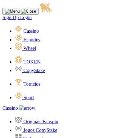
Sign Up
Login
Cassino
Esportes
Wheel
TOKEN
CopyStake
Torneios
Sport
Cassino
Originais Fairspin
Jogos CopyStake