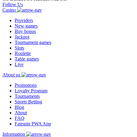
Follow Us
Casino
Providers
New games
Buy bonus
Jackpot
Tournament games
Slots
Roulette
Table games
Live
About us
Promotions
Loyalty Program
Tournaments
Sports Betting
Blog
About
FAQ
Fairspin PWA App
Information