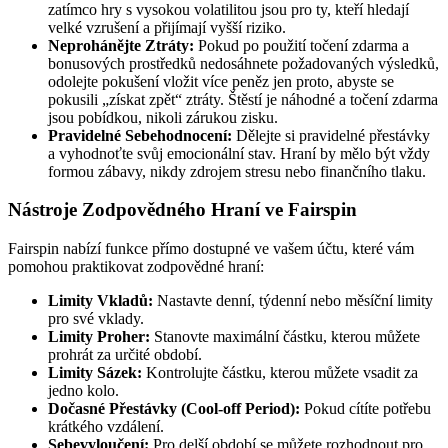
zatímco hry s vysokou volatilitou jsou pro ty, kteří hledají
velké vzrušení a přijímají vyšší riziko.
Neprohánějte Ztráty:
Pokud po použití točení zdarma a
bonusových prostředků nedosáhnete požadovaných výsledků,
odolejte pokušení vložit více peněz jen proto, abyste se
pokusili „získat zpět“ ztráty. Štěstí je náhodné a točení zdarma
jsou pobídkou, nikoli zárukou zisku.
Pravidelné Sebehodnocení:
Dělejte si pravidelné přestávky
a vyhodnoťte svůj emocionální stav. Hraní by mělo být vždy
formou zábavy, nikdy zdrojem stresu nebo finančního tlaku.
Nástroje Zodpovědného Hraní ve Fairspin
Fairspin nabízí funkce přímo dostupné ve vašem účtu, které vám
pomohou praktikovat zodpovědné hraní:
Limity Vkladů:
Nastavte denní, týdenní nebo měsíční limity
pro své vklady.
Limity Proher:
Stanovte maximální částku, kterou můžete
prohrát za určité období.
Limity Sázek:
Kontrolujte částku, kterou můžete vsadit za
jedno kolo.
Dočasné Přestávky (Cool-off Period):
Pokud cítíte potřebu
krátkého vzdálení.
Sebevyloučení:
Pro delší období se můžete rozhodnout pro