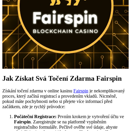
Jak Získat Svá Točení Zdarma Fairspin
Získání točení zdarma v online kasinu
Fairspin
je nekomplikovaný
proces, který začíná registrací a provedením vkladů. Nicméně,
pokud máte pochybnosti nebo si přejete více informací před
začátkem, zde je rychlý průvodce:
Počáteční Registrace:
Prvním krokem je vytvoření účtu ve
Fairspin
. Zaregistrujte se na platformě vyplněním
registračního formuláře. Pečlivě ověřte své údaje, abyste