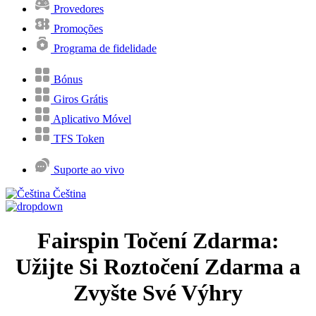
Provedores
Promoções
Programa de fidelidade
Bónus
Giros Grátis
Aplicativo Móvel
TFS Token
Suporte ao vivo
Čeština
Fairspin Točení Zdarma:
Užijte Si Roztočení Zdarma a
Zvyšte Své Výhry