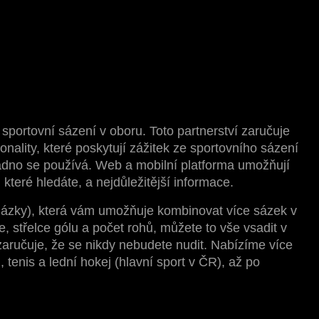
 sportovní sázení v oboru. Toto partnerství zaručuje
onality, které poskytují zážitek ze sportovního sázení
snadno se používá. Web a mobilní platforma umožňují
které hledáte, a nejdůležitější informace.
Sázky)
, která vám umožňuje kombinovat více sázek v
e, střelce gólu a počet rohů, můžete to vše vsadit v
zaručuje, že se nikdy nebudete nudit. Nabízíme více
, tenis a
lední hokej
(hlavní sport v
ČR
), až po