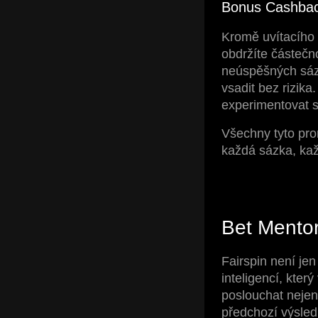
Bonus Cashback
Kromě uvítacího
obdržíte částečn
neúspěšných sázek
vsadit bez rizika
experimentovat s
Všechny tyto pro
každá sázka, každ
Bet Mentor
Fairspin není jen
inteligencí, kter
poslouchat nejen
předchozí výsledk