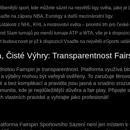
íbenější sport, kde můžete sázet na největší ligy světa, jako je
aďte na zápasy NBA, Euroligy a další mezinárodní ligy.
Události z
NHL
, KHL a mistrovství světa – prioritní trh pro
české
d Slam turnajů po menší turnaje ATP a WTA, vše je k dispozici
 budoucnosti je již k dispozici! Vsaďte na největší eSports udá
, Čisté Výhry: Transparentnost Fair
odnotou Fairspin je transparentnost. Platforma využívá
bl
 a výběry mohou být veřejně ověřeny. To zaručuje férovou
lé a bez komplikací a pravidla jsou jasná a snadno srozu
omunita, kde je nejdůležitější důvěra a fair play. Připojte
h vlastních pravidel a vyhrajte jako profesionál!
latforma Fairspin Sportovního Sázení není jen místem k 