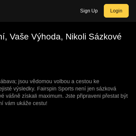
Sign Up
Login
ní, Vaše Výhoda, Nikoli Sázkové
í zábava; jsou vědomou volbou a cestou ke
isté výsledky. Fairspin Sports není jen sázková
vé vášně získali maximum. Jste připraveni přestat být
ní vám ukáže cestu!