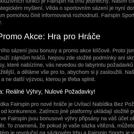
kluzivních funkcí je Fairspin na trhu jedinečný. Naším c
tegickém myšlení. Věda o sportovním sázení je nyní do
vám pomohou činit informovaná rozhodnutí. Fairspin Sport
.
Promo Akce: Hra pro Hráče
ního sázení jsou bonusy a promo akce klíčové. Proto jsm
ouží zájmům hráčů. Nejsou zde složité podmínky ani skryt
sy, které nabízíme, vás nevedou do labyrintu požadavků
žitější, a děláme vše pro to, abychom si ji zasloužili. Na
 ne další výzvou, kterou je třeba splnit.
a: Reálné Výhry, Nulové Požadavky!
ídka Fairspin pro nové hráče je
Uvítací Nabídka Bez Po
e od konkurence. Zatímco jiné platformy ukládají složit
ve Fairspin jsou bonusové výhry připsány na váš účet ok
ěr. To znamená, že pokud je vaše sázka vítězná, můžete 
tém je revoluční na sázkovém trhu a Fairspin Sports je v