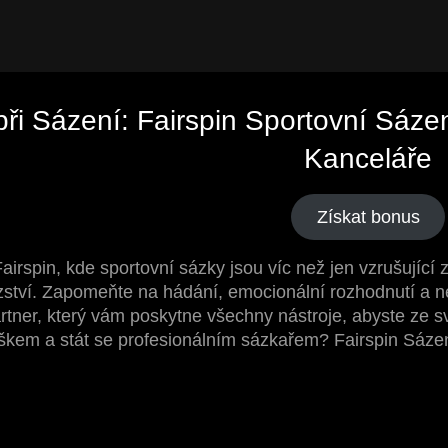
ři Sázení: Fairspin Sportovní Sáze
Kanceláře
Získat bonus
airspin
, kde sportovní sázky jsou víc než jen vzrušujíc
ství. Zapomeňte na hádání, emocionální rozhodnutí a nej
artner, který vám poskytne všechny nástroje, abyste ze s
kem a stát se profesionálním sázkařem? Fairspin Sáze