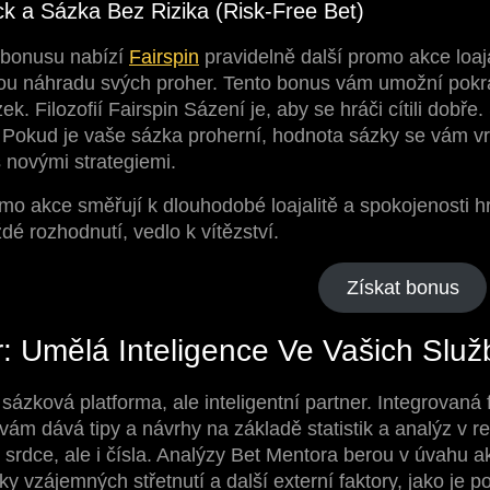
 a Sázka Bez Rizika (Risk-Free Bet)
 bonusu nabízí
Fairspin
pravidelně další promo akce loa
ou náhradu svých proher. Tento bonus vám umožní pokrač
. Filozofií Fairspin Sázení je, aby se hráči cítili dobře.
. Pokud je vaše sázka proherní, hodnota sázky se vám vrát
 novými strategiemi.
mo akce směřují k dlouhodobé loajalitě a spokojenosti h
é rozhodnutí, vedlo k vítězství.
Získat bonus
: Umělá Inteligence Ve Vašich Slu
 sázková platforma, ale inteligentní partner. Integrovaná
ý vám dává tipy a návrhy na základě statistik a analýz v
 srdce, ale i čísla. Analýzy Bet Mentora berou v úvahu 
y vzájemných střetnutí a další externí faktory, jako je p