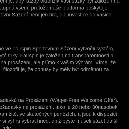
ílem je, aby každý okamžik vaší sázky byl založen na
stupná všem, protože naše platforma poskytuje
ovní Sázení není jen hra, ale investice do vašich
e ve Fairspin Sportovním Sázení vytvořili systém,
é triky. Fairspin je založen na transparentnosti a
 na prosázení, ale přímo k vašim výhrám. Víme, že
ší filozofií je, že bonusy by měly být odměnou za
žadavků na Prosázení (Wager-Free Welcome Offer)
.
é požadavky na prosázení, jako je 20 nebo 30násobek
amžitě, ve skutečných penězích, a jsou k dispozici
si výhru vybrat hned, aniž byste museli sázet další
 čele.