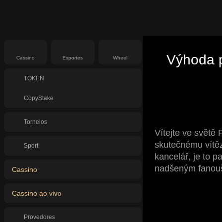
Výhoda p
Cassino
Esportes
Wheel
TOKEN
CopyStake
Torneios
Vítejte ve světě
F
skutečnému vítěz
Sport
kancelář, je to p
nadšeným fanouš
Cassino
Originais Fairspin
Cassino ao vivo
Jogos CopyStake
Todos os jogos
Provedores