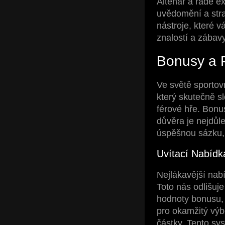
Altenar a řadě ex
uvědomění a stra
nástroje, které 
znalostí a zábavy
Bonusy a 
Ve světě sportov
který skutečně sl
férové hře. Bonu
důvěra je nejdůle
úspěšnou sázku, a
Uvítací Nabídk
Nejlákavější nab
Toto nás odlišuj
hodnoty bonusu, 
pro okamžitý výb
částky. Tento sys